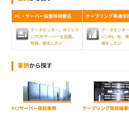
PC・サーバー設置移設撤去
ケーブリング等通信
データセンター、オフィス
データセンタ
にPCやサーバーを設置、
にLAN、光、
移設、撤去したい
線をしたい
事例
から探す
カ
カ
ラ
ラ
ム
ム
リ
リ
ン
ン
PC/サーバー移設事例
ケーブリング等設備事
ク
ク