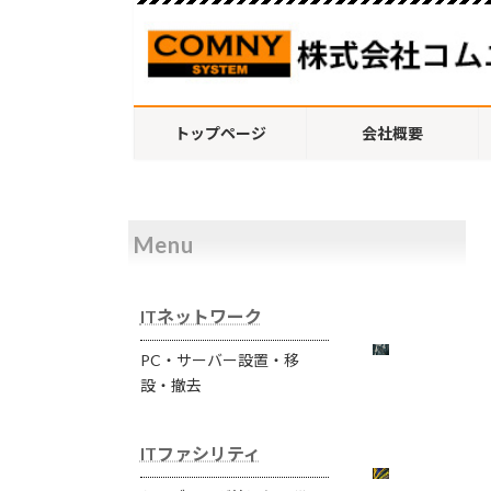
コ
ナ
ン
ビ
テ
ゲ
ン
ー
ツ
シ
トップページ
会社概要
へ
ョ
ス
ン
キ
に
ッ
移
Menu
プ
動
ITネットワーク
PC・サーバー設置・移
設・撤去
ITファシリティ